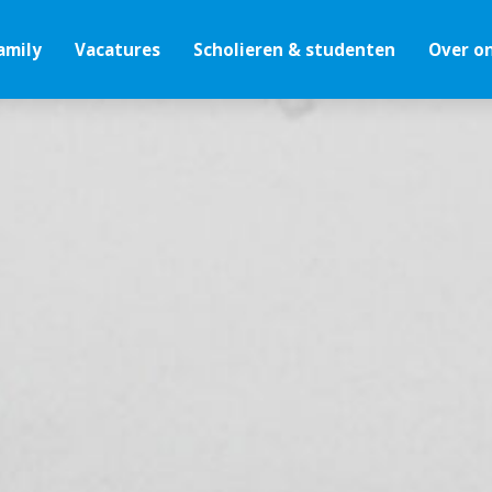
amily
Vacatures
Scholieren & studenten
Over o