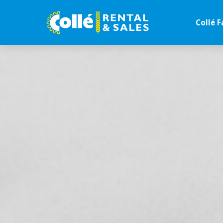
Collé F