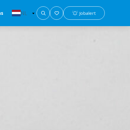
NL
Jobalert
ns