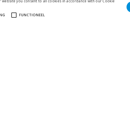
r website you consent to all cookies in accordance with our Cookie
ING
FUNCTIONEEL