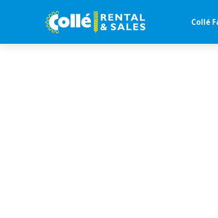
Collé F