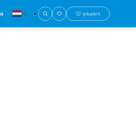
NL
Jobalert
ns